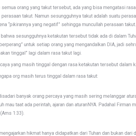
 semua orang yang takut tersebut, ada yang bisa mengatasi rasa 
 perasaan takut. Namun sesungguhnya takut adalah suatu peras
rena “pikirannya yang negatif” sehingga muncullah perasaan takut.
a bahwa sesungguhnya ketakutan tersebut tidak ada di dalam Tu
perang” untuk setiap orang yang mengandalkan DIA, jadi sehrsny
n tinggal” lagi dalam rasa takut lagi.
caya yang masih tinggal dengan rasa ketakutan tersebut dalam ke
gapa org masih terus tinggal dalam rasa takut:
 disadari banyak orang percaya yang masih sering melanggar atur
 mau taat ada perintah, ajaran dan aturanNYA. Padahal Firman 
 (Ams 1:33).
mengajarkan hikmat hanya didapatkan dari Tuhan dan bukan dari 