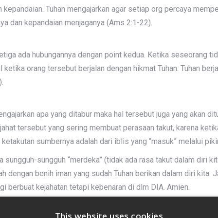
n kepandaian. Tuhan mengajarkan agar setiap org percaya memp
ya dan kepandaian menjaganya (Ams 2:1-22).
etiga ada hubungannya dengan point kedua. Ketika seseorang tida
l ketika orang tersebut berjalan dengan hikmat Tuhan. Tuhan be
.
engajarkan apa yang ditabur maka hal tersebut juga yang akan dit
jahat tersebut yang sering membuat perasaan takut, karena ketika 
n ketakutan sumbernya adalah dari iblis yang “masuk” melalui piki
a sungguh-sungguh “merdeka” (tidak ada rasa takut dalam diri kit
h dengan benih iman yang sudah Tuhan berikan dalam diri kita. J
i berbuat kejahatan tetapi kebenaran di dlm DIA. Amien.
This website uses cookies