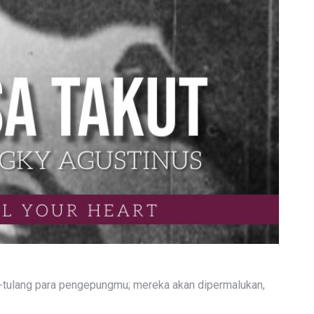
g-tulang para pengepungmu; mereka akan dipermalukan,